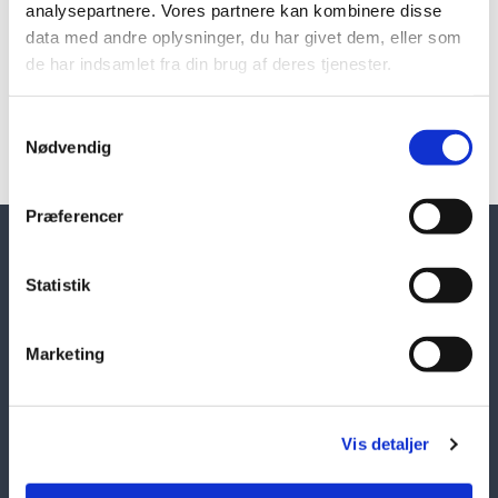
analysepartnere. Vores partnere kan kombinere disse
data med andre oplysninger, du har givet dem, eller som
de har indsamlet fra din brug af deres tjenester.
Samtykkevalg
Nødvendig
Præferencer
Statistik
Østervrå Idræts- og Kulturcenter
Marketing
Bredgade 6-8
9750 Østervrå
Vis detaljer