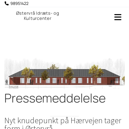
98951422

Østervrå Idræts- og
Kulturcenter
Pressemeddelelse
Nyt knudepunkt på Hærvejen tager
form i Østervrå