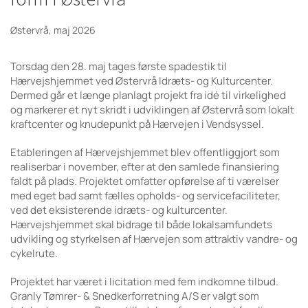
Østervrå, maj 2026
Torsdag den 28. maj tages første spadestik til
Hærvejshjemmet ved Østervrå Idræts- og Kulturcenter.
Dermed går et længe planlagt projekt fra idé til virkelighed
og markerer et nyt skridt i udviklingen af Østervrå som lokalt
kraftcenter og knudepunkt på Hærvejen i Vendsyssel.
Etableringen af Hærvejshjemmet blev offentliggjort som
realiserbar i november, efter at den samlede finansiering
faldt på plads. Projektet omfatter opførelse af ti værelser
med eget bad samt fælles opholds- og servicefaciliteter,
ved det eksisterende idræts- og kulturcenter.
Hærvejshjemmet skal bidrage til både lokalsamfundets
udvikling og styrkelsen af Hærvejen som attraktiv vandre- og
cykelrute.
Projektet har været i licitation med fem indkomne tilbud.
Granly Tømrer- & Snedkerforretning A/S er valgt som