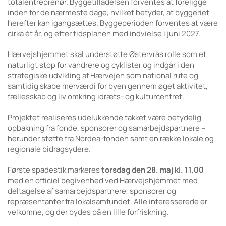
totalentreprenør. Byggetilladelsen forventes at foreligge
inden for de nærmeste dage, hvilket betyder, at byggeriet
herefter kan igangsættes. Byggeperioden forventes at være
cirka ét år, og efter tidsplanen med indvielse i juni 2027.
Hærvejshjemmet skal understøtte Østervrås rolle som et
naturligt stop for vandrere og cyklister og indgår i den
strategiske udvikling af Hærvejen som national rute og
samtidig skabe merværdi for byen gennem øget aktivitet,
fællesskab og liv omkring idræts- og kulturcentret.
Projektet realiseres udelukkende takket være betydelig
opbakning fra fonde, sponsorer og samarbejdspartnere –
herunder støtte fra Nordea-fonden samt en række lokale og
regionale bidragsydere.
Første spadestik markeres
torsdag den 28. maj kl. 11.00
med en officiel begivenhed ved Hærvejshjemmet med
deltagelse af samarbejdspartnere, sponsorer og
repræsentanter fra lokalsamfundet. Alle interesserede er
velkomne, og der bydes på en lille forfriskning.