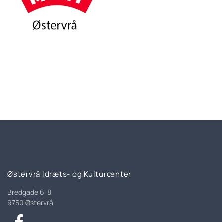
Østervrå Idræts- og Kulturcenter
Bredgade 6-8
9750 Østervrå