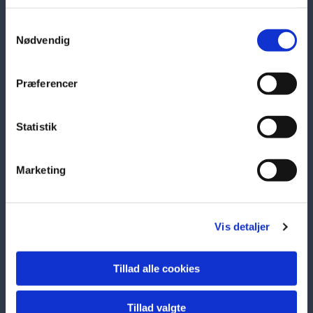
Samtykkevalg
Nødvendig
Østervrå Idræts- og Kulturcenter
Præferencer
Bredgade 6-8
9750 Østervrå
Statistik
Marketing
KONTAKT OS
98951422
Vis detaljer
oikc@youmail.dk
Tillad alle cookies
Tillad valgte